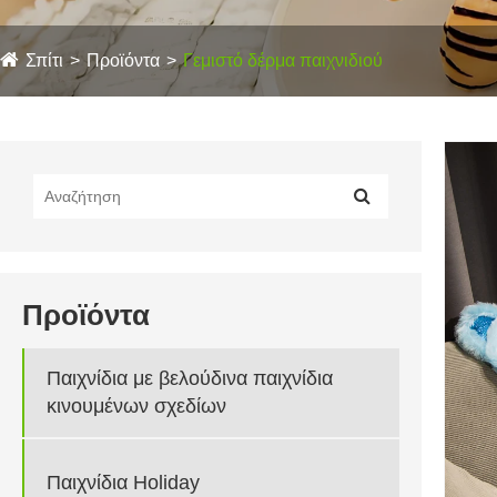
Σπίτι
Προϊόντα
Γεμιστό δέρμα παιχνιδιού
Προϊόντα
Παιχνίδια με βελούδινα παιχνίδια
κινουμένων σχεδίων
Παιχνίδια Holiday