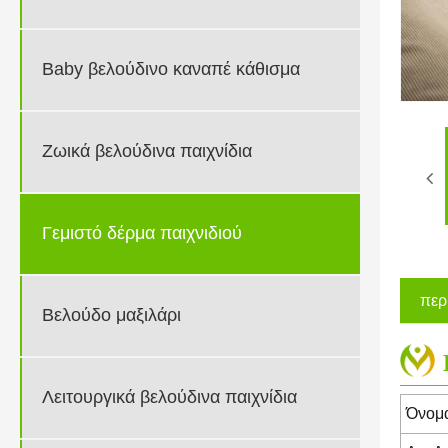
Baby βελούδινο καναπέ κάθισμα
Ζωικά βελούδινα παιχνίδια
Γεμιστό δέρμα παιχνιδιού
περ
Βελούδο μαξιλάρι
Λειτουργικά βελούδινα παιχνίδια
Όνομα