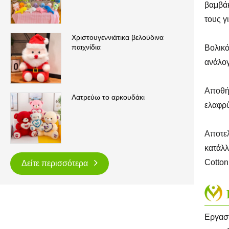
βαμβάκ
τους γ
Χριστουγεννιάτικα βελούδινα
παιχνίδια
Βολικό
ανάλογ
Αποθήκ
Λατρεύω το αρκουδάκι
ελαφρύ
Αποτελ
κατάλλ
Cotton
Δείτε περισσότερα
Εργαστ