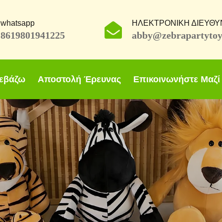
whatsapp
ΗΛΕΚΤΡΟΝΙΚΗ ΔΙΕΥΘΥ
8619801941225
abby@zebrapartytoy
εβάζω
Αποστολή Έρευνας
Επικοινωνήστε Μαζί