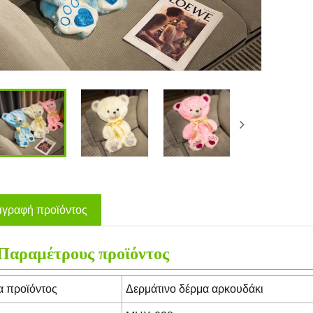
ιγραφή προϊόντος
Παραμέτρους προϊόντος
 προϊόντος
Δερμάτινο δέρμα αρκουδάκι