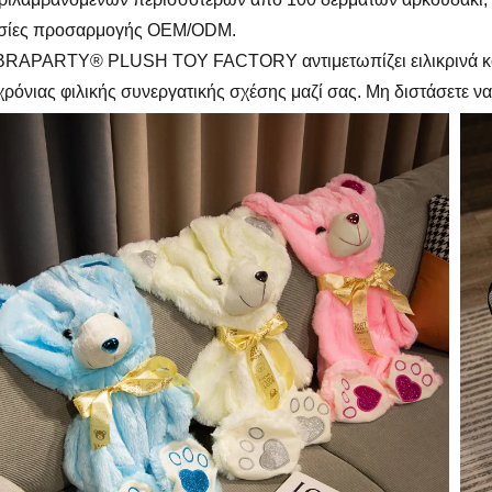
σίες προσαρμογής OEM/ODM.
BRAPARTY® PLUSH TOY FACTORY αντιμετωπίζει ειλικρινά κάθ
ρόνιας φιλικής συνεργατικής σχέσης μαζί σας. Μη διστάσετε 