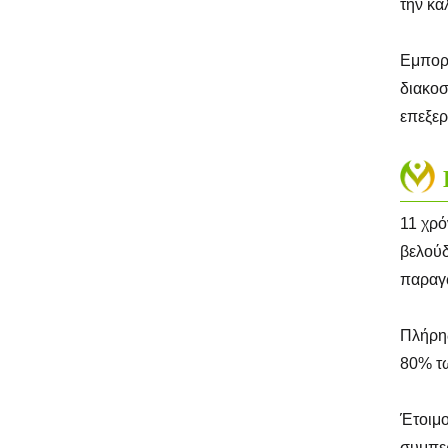
την κα
Εμπορι
διακοσ
επεξερ
11 χρό
βελούδ
παραγω
Πλήρης
80% τ
Έτοιμο
συμπερ