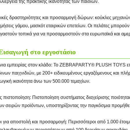
λλιέργεια της πρακτικής ικανότητας των παιδιών.
κές δραστηριότητες και προσαρμογή δώρων: κούκλες μηχανών 
μήσεις γάμου, μασκότ εταιρικών επετείων. Οι πελάτες μπορούν 
γαστούν τοπικά για να προσαρμοστούν στα ευρωπαϊκά και αμερ
Εισαγωγή στο εργοστάσιο
νια εμπειρίας στον κλάδο: Το ZEBRAPARTY® PLUSH TOYS επικ
ινων παιχνιδιών, με 200+ ειδικευμένους εργαζόμενους και πλ
γική ικανότητα άνω των 500.000 τεμαχίων.
 πιστοποίηση: Πιστοποίηση συστήματος διαχείρισης ποιότητα
ων σειρών προϊόντων, υποστηρίζοντας την παγκόσμια προμήθ
ι για αποστολή και προσαρμογή: Περισσότεροι από 1.000 έτοι
ιλαμβανομένων περισσότερων από 100 δερμάτων αρκουδάκι, μ