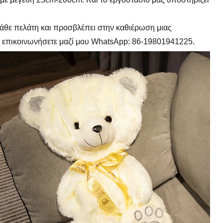
ε πελάτη και προσβλέπει στην καθιέρωση μιας
να επικοινωνήσετε μαζί μου WhatsApp: 86-19801941225.