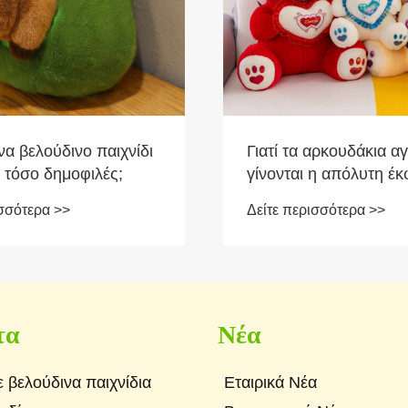
 αρκουδάκια αγάπης
Πώς να επιλέξετε το τ
 η απόλυτη έκφραση
παιχνίδι πολυτελών 
μάτων στο σύγχρονο
Claw για την επιχείρη
ισσότερα >>
Δείτε περισσότερα >>
τα
Νέα
ε βελούδινα παιχνίδια
Εταιρικά Νέα