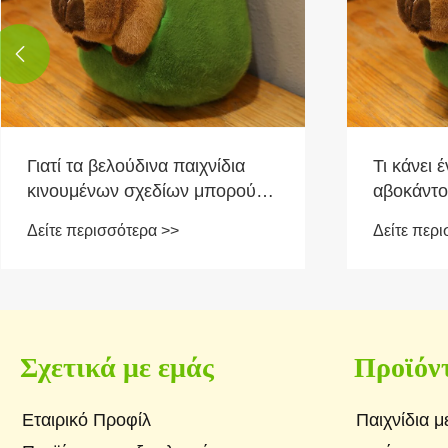

Τι κάνει ένα βελούδινο παιχνίδι
Γιατί τα
αβοκάντο τόσο δημοφιλές;
γίνονται
συναισθη
Δείτε περισσότερα >>
Δείτε περ
δώρο;
Σχετικά με εμάς
Προϊόν
Εταιρικό Προφίλ
Παιχνίδια μ