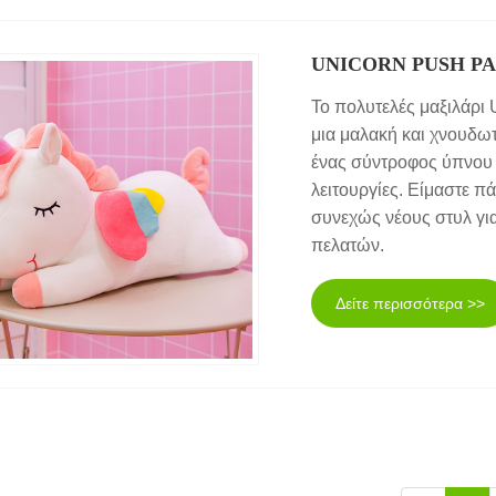
UNICORN PUSH P
Το πολυτελές μαξιλάρι 
μια μαλακή και χνουδωτ
ένας σύντροφος ύπνου 
λειτουργίες. Είμαστε 
συνεχώς νέους στυλ για
πελατών.
Δείτε περισσότερα >>