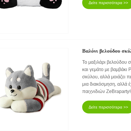
Δείτε περισσότερα >>
Βαλόνι βελούδου σκύ
Το μαξιλάρι βελούδου 
και γεμάτο με βαμβάκι 
σκύλου, αλλά μοιάζει π
μια διακόσμηση, αλλά έ
παιχνιδιών ZeBraparty
Δείτε περισσότερα >>