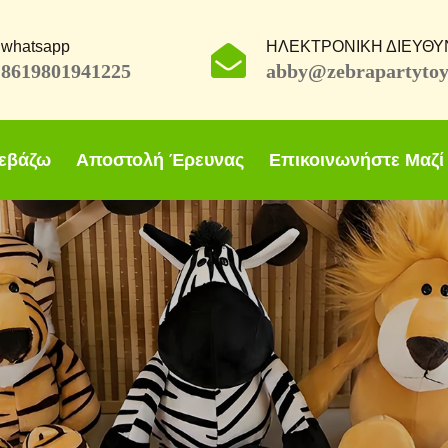
whatsapp
ΗΛΕΚΤΡΟΝΙΚΗ ΔΙΕΥΘΥ
8619801941225
abby@zebrapartytoy
εβάζω
Αποστολή Έρευνας
Επικοινωνήστε Μαζί