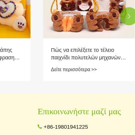

έλειο
Πώς επιλέγετε το καλύτερο
μηχανών
πλούσιο μαξιλάρι για τις
σή σας;
ανάγκες σας;
Δείτε περισσότερα >>
Επικοινωνήστε μαζί μας
+86-19801941225