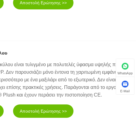
Αποστολή Ερώτησης >>
λου
σκύλου είναι τυλιγμένο με πολυτελές ύφασμα υψηλής ποιότητας
PP. Δεν παρουσιάζει μόνο έντονα τη χαριτωμένη εμφάνιση ενός
WhatsApp
ερισσότερο με ένα μαξιλάρι από το εξωτερικό. Δεν είναι μόνο
χει επίσης πρακτικές χρήσεις. Παράγονται από το εργοστάσιο
E-Mail
® Plush και έχουν περάσει την πιστοποίηση CE.
Αποστολή Ερώτησης >>