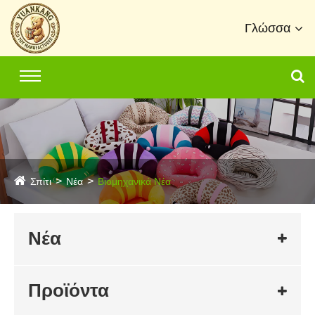
Γλώσσα
Σπίτι
Νέα
Βιομηχανικά Νέα
Νέα
Προϊόντα