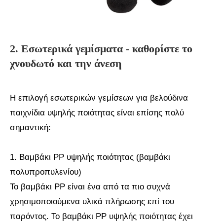
2. Εσωτερικά γεμίσματα - καθορίστε το
χνουδωτό και την άνεση
Η επιλογή εσωτερικών γεμίσεων για βελούδινα
παιχνίδια υψηλής ποιότητας είναι επίσης πολύ
σημαντική:
1. Βαμβάκι PP υψηλής ποιότητας (βαμβάκι
πολυπροπυλενίου)
Το βαμβάκι PP είναι ένα από τα πιο συχνά
χρησιμοποιούμενα υλικά πλήρωσης επί του
παρόντος. Το βαμβάκι PP υψηλής ποιότητας έχει