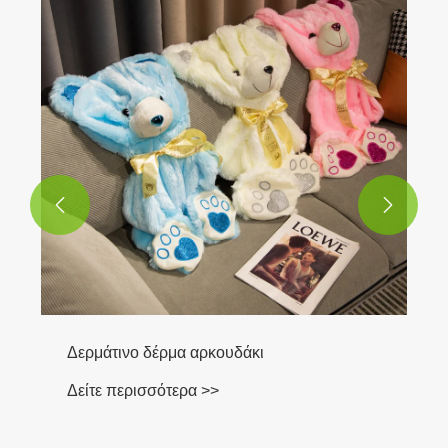


Δερμάτινο δέρμα αρκουδάκι
Δείτε περισσότερα >>