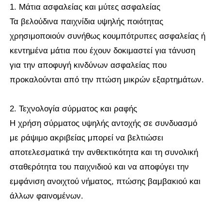
1. Μάτια ασφαλείας και μύτες ασφαλείας
Τα βελούδινα παιχνίδια υψηλής ποιότητας
χρησιμοποιούν συνήθως κουμπότρυπες ασφαλείας ή
κεντημένα μάτια που έχουν δοκιμαστεί για τάνυση
για την αποφυγή κινδύνων ασφαλείας που
προκαλούνται από την πτώση μικρών εξαρτημάτων.
2. Τεχνολογία σύρματος και ραφής
Η χρήση σύρματος υψηλής αντοχής σε συνδυασμό
με ράψιμο ακριβείας μπορεί να βελτιώσει
αποτελεσματικά την ανθεκτικότητα και τη συνολική
σταθερότητα του παιχνιδιού και να αποφύγει την
εμφάνιση ανοιχτού νήματος, πτώσης βαμβακιού και
άλλων φαινομένων.