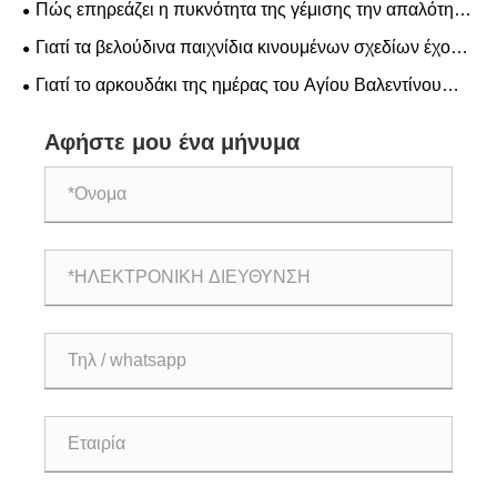
Πώς επηρεάζει η πυκνότητα της γέμισης την απαλότητα
και τη διατήρηση του σχήματος των βελούδινων
Γιατί τα βελούδινα παιχνίδια κινουμένων σχεδίων έχουν
παιχνιδιών;
μεγαλύτερη σημασία το χειμώνα;
Γιατί το αρκουδάκι της ημέρας του Αγίου Βαλεντίνου
εξακολουθεί να είναι η πιο εγκάρδια επιλογή δώρου;
Αφήστε μου ένα μήνυμα