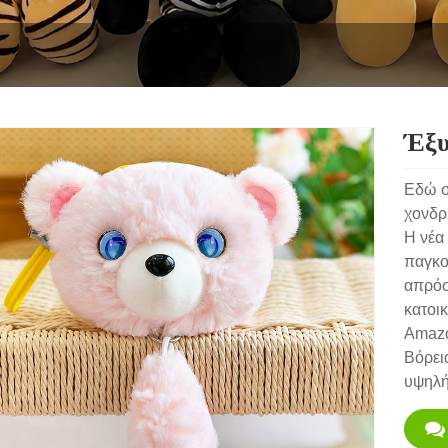
Έξυ
Εδώ σ
χονδρ
Η νέα 
παγκο
απρόσ
κατοι
Amazo
Βόρει
υψηλή