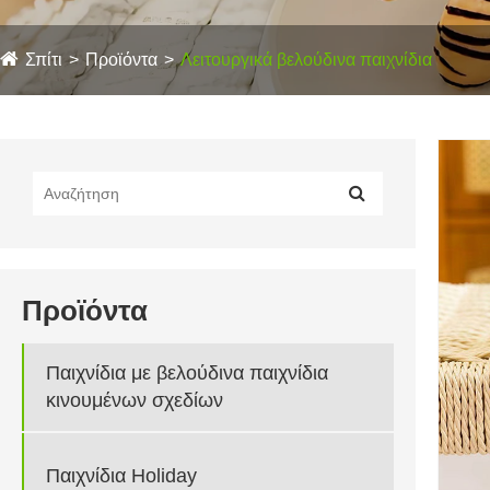
Σπίτι
Προϊόντα
Λειτουργικά βελούδινα παιχνίδια
Προϊόντα
Παιχνίδια με βελούδινα παιχνίδια
κινουμένων σχεδίων
Παιχνίδια Holiday