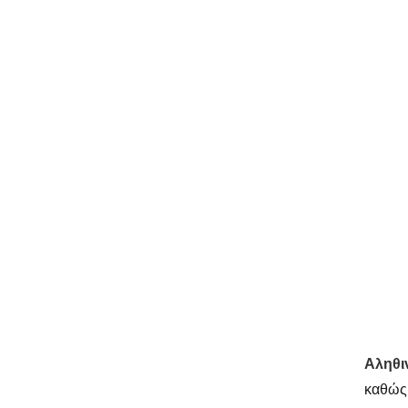
Αληθι
καθώς 