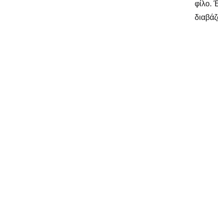
φίλο. 
διαβάζ