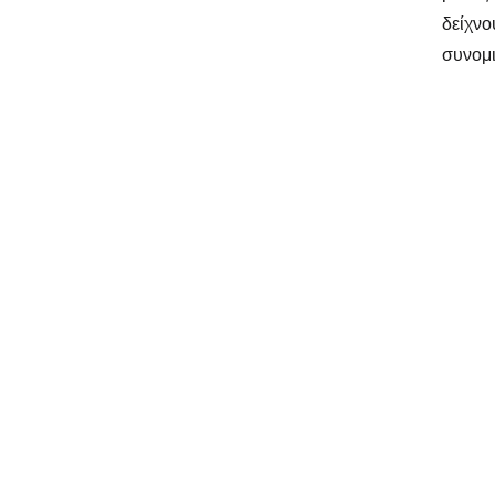
δείχνο
συνομι