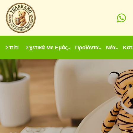
Σπίτι
Σχετικά Με Εμάς
Προϊόντα
Νέα
Κατ