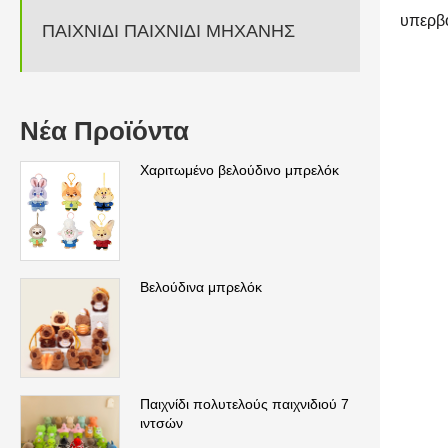
υπερβ
ΠΑΙΧΝΙΔΙ ΠΑΙΧΝΙΔΙ ΜΗΧΑΝΗΣ
Νέα Προϊόντα
Χαριτωμένο βελούδινο μπρελόκ
Βελούδινα μπρελόκ
Παιχνίδι πολυτελούς παιχνιδιού 7
ιντσών