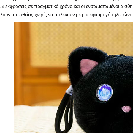
υν εκφράσεις σε πραγματικό χρόνο και οι ενσωματωμένοι αισθ
λούν απευθείας χωρίς να μπλέκουν με μια εφαρμογή τηλεφώνο