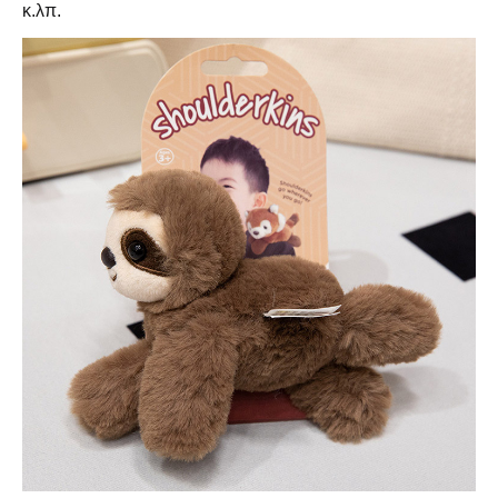
κ.λπ.