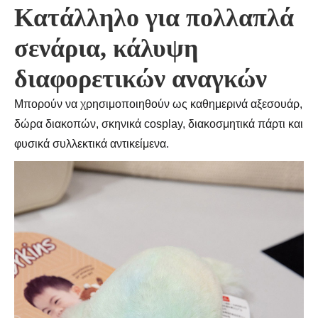
Κατάλληλο για πολλαπλά
σενάρια, κάλυψη
διαφορετικών αναγκών
Μπορούν να χρησιμοποιηθούν ως καθημερινά αξεσουάρ,
δώρα διακοπών, σκηνικά cosplay, διακοσμητικά πάρτι και
φυσικά συλλεκτικά αντικείμενα.