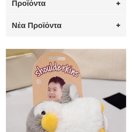
Προϊόντα
Νέα Προϊόντα