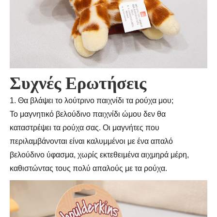
Συχνές Ερωτήσεις
1. Θα βλάψει το λούτρινο παιχνίδι τα ρούχα μου;
Το μαγνητικό βελούδινο παιχνίδι ώμου δεν θα
καταστρέψει τα ρούχα σας. Οι μαγνήτες που
περιλαμβάνονται είναι καλυμμένοι με ένα απαλό
βελούδινο ύφασμα, χωρίς εκτεθειμένα αιχμηρά μέρη,
καθιστώντας τους πολύ απαλούς με τα ρούχα.