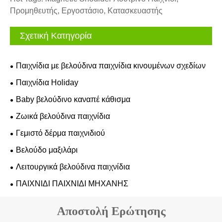
Προμηθευτής, Εργοστάσιο, Κατασκευαστής
Σχετική Κατηγορία
Παιχνίδια με βελούδινα παιχνίδια κινουμένων σχεδίων
Παιχνίδια Holiday
Baby βελούδινο καναπέ κάθισμα
Ζωικά βελούδινα παιχνίδια
Γεμιστό δέρμα παιχνιδιού
Βελούδο μαξιλάρι
Λειτουργικά βελούδινα παιχνίδια
ΠΑΙΧΝΙΔΙ ΠΑΙΧΝΙΔΙ ΜΗΧΑΝΗΣ
Αποστολή Ερώτησης