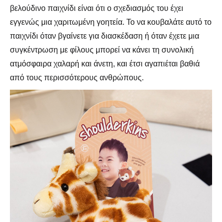
βελούδινο παιχνίδι είναι ότι ο σχεδιασμός του έχει
εγγενώς μια χαριτωμένη γοητεία. Το να κουβαλάτε αυτό το
παιχνίδι όταν βγαίνετε για διασκέδαση ή όταν έχετε μια
συγκέντρωση με φίλους μπορεί να κάνει τη συνολική
ατμόσφαιρα χαλαρή και άνετη, και έτσι αγαπιέται βαθιά
από τους περισσότερους ανθρώπους.