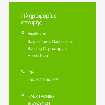
Πληροφορίες
επαφής

Διεύθυνση
Baigou Town, Gaobeidian,
Baoding City, επαρχία
Hebei, Κίνα

Τηλ
+86-19801941225

ΗΛΕΚΤΡΟΝΙΚΗ
ΔΙΕΥΘΥΝΣΗ