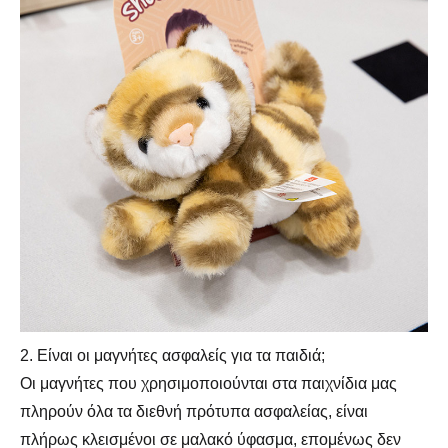
2. Είναι οι μαγνήτες ασφαλείς για τα παιδιά;
Οι μαγνήτες που χρησιμοποιούνται στα παιχνίδια μας
πληρούν όλα τα διεθνή πρότυπα ασφαλείας, είναι
πλήρως κλεισμένοι σε μαλακό ύφασμα, επομένως δεν