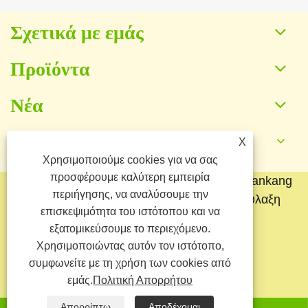
Σχετικά με εμάς
Προϊόντα
Νέα
Επικοινωνήστε μαζί μας
X
Χρησιμοποιούμε cookies για να σας
προσφέρουμε καλύτερη εμπειρία
Πνευματικά δικαιώματα © 2025 Baoding Yuankang
περιήγησης, να αναλύσουμε την
Toy Manufacturing Co., Ltd. Με την επιφύλαξη
επισκεψιμότητα του ιστότοπου και να
παντός δικαιώματος.
εξατομικεύσουμε το περιεχόμενο.
Links
Sitemap
RSS
XML
Χρησιμοποιώντας αυτόν τον ιστότοπο,
συμφωνείτε με τη χρήση των cookies από
Πολιτική Απορρήτου
εμάς.
Πολιτική Απορρήτου
Απορρίπτω
Αποδέχομαι